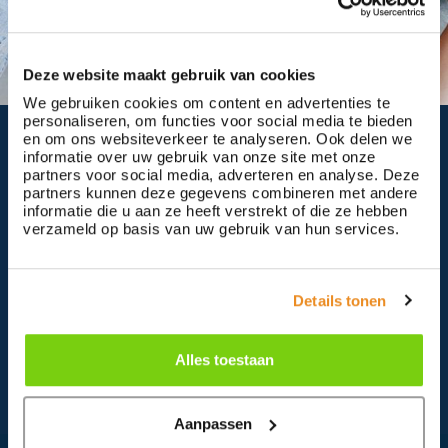
Laptop
Deze website maakt gebruik van cookies
We gebruiken cookies om content en advertenties te
personaliseren, om functies voor social media te bieden
en om ons websiteverkeer te analyseren. Ook delen we
Speciale aanvraag
informatie over uw gebruik van onze site met onze
partners voor social media, adverteren en analyse. Deze
partners kunnen deze gegevens combineren met andere
Er zijn veel kindjes in ons land die niet de magie
informatie die u aan ze heeft verstrekt of die ze hebben
van kerst kennen zoals het ze gegund is. Het is
verzameld op basis van uw gebruik van hun services.
echter niet eenvoudig om al deze kinderen te
vinden. Daarom bieden we de mogelijkheid om
een ‘speciale aanvraag’ in te dienen voor
Details tonen
kinderen die niet direct via de voedselbank
worden bereikt. Ken jij een kindje of een gezin
dat een klein beetje magie verdient? Vul dan het
Alles toestaan
speciale aanvraag formulier in.
Aanpassen