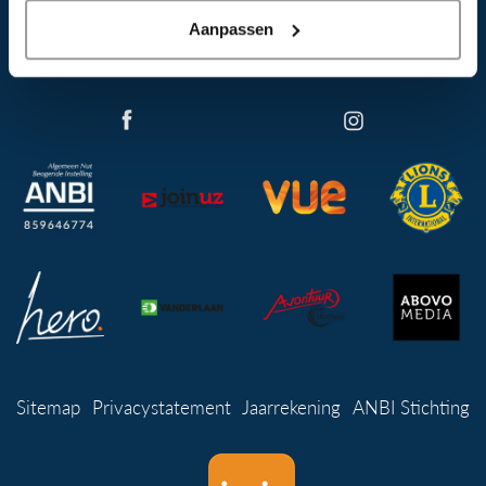
RSIN 859646774
info@puurforkids.nl
Aanpassen
Sitemap
Privacystatement
Jaarrekening
ANBI Stichting