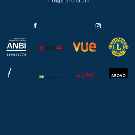
info@puurforkids.nl
Sitemap
Privacystatement
Jaarrekening
ANBI Stichting
Mogelijk gemaakt door