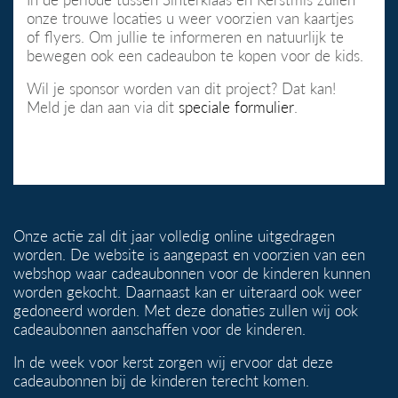
onze trouwe locaties u weer voorzien van kaartjes
of flyers. Om jullie te informeren en natuurlijk te
bewegen ook een cadeaubon te kopen voor de kids.
Wil je sponsor worden van dit project? Dat kan!
Meld je dan aan via dit
speciale formulier
.
Onze actie zal dit jaar volledig online uitgedragen
worden. De website is aangepast en voorzien van een
webshop waar cadeaubonnen voor de kinderen kunnen
worden gekocht. Daarnaast kan er uiteraard ook weer
gedoneerd worden. Met deze donaties zullen wij ook
cadeaubonnen aanschaffen voor de kinderen.
In de week voor kerst zorgen wij ervoor dat deze
cadeaubonnen
bij de kinderen terecht komen.