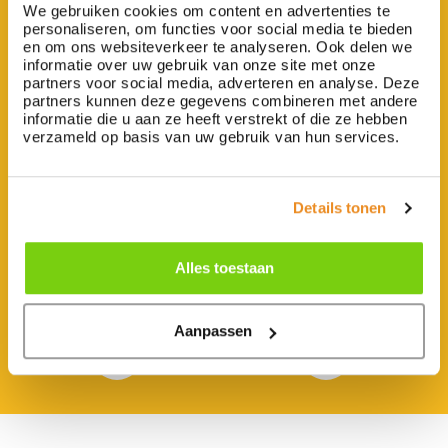
We gebruiken cookies om content en advertenties te
personaliseren, om functies voor social media te bieden
en om ons websiteverkeer te analyseren. Ook delen we
informatie over uw gebruik van onze site met onze
Op de hoogte blijven
partners voor social media, adverteren en analyse. Deze
partners kunnen deze gegevens combineren met andere
Wilt u ook op de hoogte gehouden worden van de
informatie die u aan ze heeft verstrekt of die ze hebben
laatste nieuwtjes? Meld u dan aan voor onze
verzameld op basis van uw gebruik van hun services.
nieuwsbrief.
E-mailadres
Details tonen
Verzend
Alles toestaan
Aanpassen