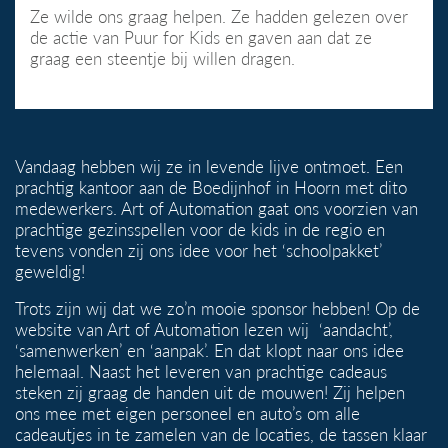
Ze wilde ons graag helpen. Ze hadden gelezen over
de actie van Puur for Kids en gaven aan dat ze
graag een steentje bij willen dragen.
Vandaag hebben wij ze in levende lijve ontmoet. Een
prachtig kantoor aan de Boedijnhof in Hoorn met dito
medewerkers. Art of Automation gaat ons voorzien van
prachtige gezinsspellen voor de kids in de regio en
tevens vonden zij ons idee voor het ‘schoolpakket’
geweldig!
Trots zijn wij dat we zo’n mooie sponsor hebben! Op de
website van Art of Automation lezen wij ‘aandacht’,
‘samenwerken’ en ‘aanpak’. En dat klopt naar ons idee
helemaal. Naast het leveren van prachtige cadeaus
steken zij graag de handen uit de mouwen! Zij helpen
ons mee met eigen personeel en auto’s om alle
cadeautjes in te zamelen van de locaties, de tassen klaar