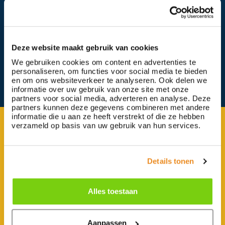
Deze website maakt gebruik van cookies
Terug
We gebruiken cookies om content en advertenties te
personaliseren, om functies voor social media te bieden
en om ons websiteverkeer te analyseren. Ook delen we
informatie over uw gebruik van onze site met onze
partners voor social media, adverteren en analyse. Deze
partners kunnen deze gegevens combineren met andere
informatie die u aan ze heeft verstrekt of die ze hebben
verzameld op basis van uw gebruik van hun services.
Op de hoogte blijven
Details tonen
Wilt u ook op de hoogte gehouden worden van de
laatste nieuwtjes? Meld u dan aan voor onze
Alles toestaan
nieuwsbrief.
E-mailadres
Aanpassen