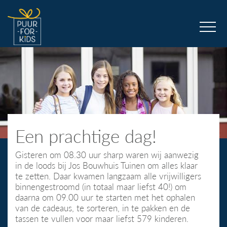
Een prachtige dag!
Gisteren om 08.30 uur sharp waren wij aanwezig
in de loods bij Jos Bouwhuis Tuinen om alles klaar
te zetten. Daar kwamen langzaam alle vrijwilligers
binnengestroomd (in totaal maar liefst 40!) om
daarna om 09.00 uur te starten met het ophalen
van de cadeaus, te sorteren, in te pakken en de
tassen te vullen voor maar liefst 579 kinderen.